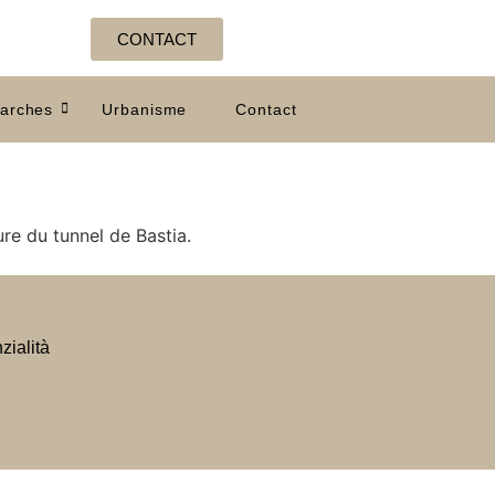
CONTACT
arches
Urbanisme
Contact
ure du tunnel de Bastia.
zialità