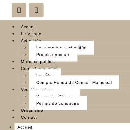
Accueil
Le Village
Actualités
Les dernières actualités
Projets en cours
Marchés publics
Conseil municipal
Les Élus
Compte Rendu du Conseil Municipal
Vos démarches
Demande d’Actes
Permis de construire
Urbanisme
Contact
Accueil