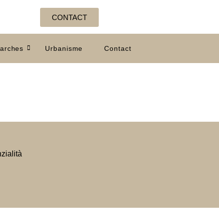
CONTACT
arches
Urbanisme
Contact
zialità