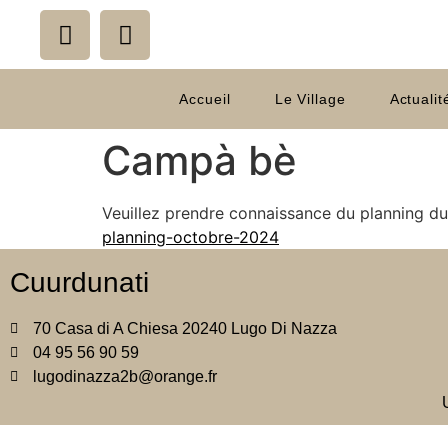
Accueil
Le Village
Actualit
Campà bè
Veuillez prendre connaissance du planning d
planning-octobre-2024
Cuurdunati
70 Casa di A Chiesa 20240 Lugo Di Nazza
04 95 56 90 59
lugodinazza2b@orange.fr