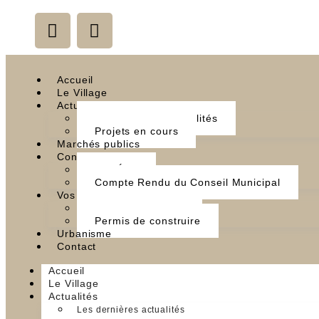
Accueil
Le Village
Actualités
Les dernières actualités
Projets en cours
Marchés publics
Conseil municipal
Les Élus
Compte Rendu du Conseil Municipal
Vos démarches
Demande d’Actes
Permis de construire
Urbanisme
Contact
Accueil
Le Village
Actualités
Les dernières actualités