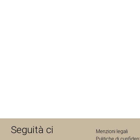
Seguità ci
Menzioni legali
Pulitiche di cunfidenz