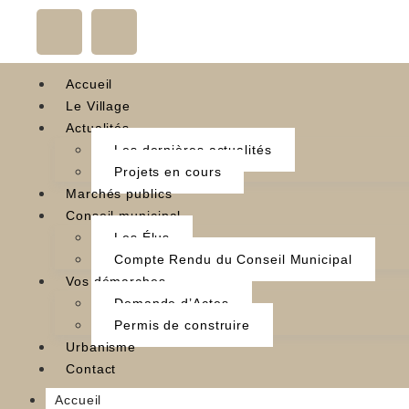
Accueil
Le Village
Actualités
Les dernières actualités
Projets en cours
Marchés publics
Conseil municipal
Les Élus
Compte Rendu du Conseil Municipal
Vos démarches
Demande d’Actes
Permis de construire
Urbanisme
Contact
Accueil