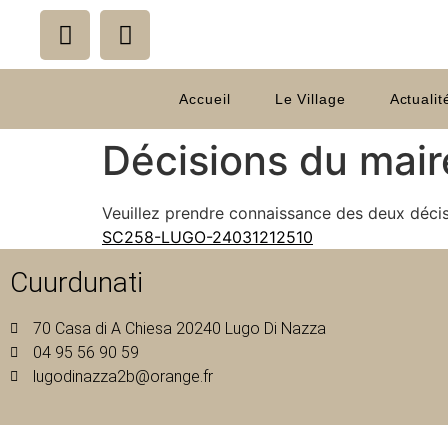
Accueil
Le Village
Actualit
Décisions du mair
Veuillez prendre connaissance des deux décis
SC258-LUGO-24031212510
Cuurdunati
70 Casa di A Chiesa 20240 Lugo Di Nazza
04 95 56 90 59
lugodinazza2b@orange.fr